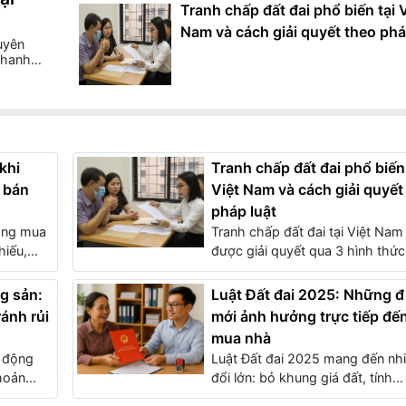
Tranh chấp đất đai phổ biến tại 
Nam và cách giải quyết theo phá
uyên
 nhanh
n, chi
khi
Tranh chấp đất đai phổ biến 
 bán
Việt Nam và cách giải quyết
pháp luật
ồng mua
Tranh chấp đất đai tại Việt Na
iếu,...
được giải quyết qua 3 hình thức.
g sản:
Luật Đất đai 2025: Những 
ánh rủi
mới ảnh hưởng trực tiếp đế
mua nhà
t động
Luật Đất đai 2025 mang đến nhi
oản...
đổi lớn: bỏ khung giá đất, tính...