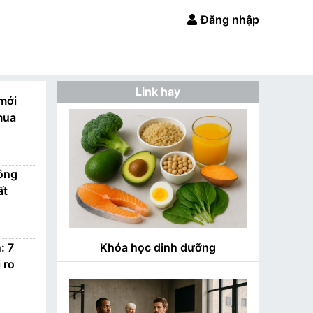
Đăng nhập
Link hay
mới
mua
công
ất
: 7
Khóa học dinh dưỡng
 ro