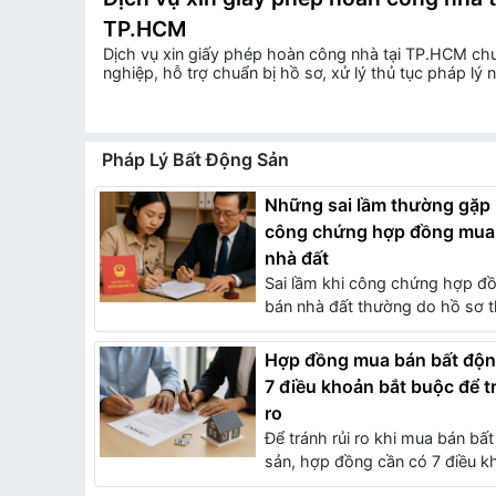
TP.HCM
Dịch vụ xin giấy phép hoàn công nhà tại TP.HCM ch
nghiệp, hỗ trợ chuẩn bị hồ sơ, xử lý thủ tục pháp lý
chóng, đúng quy định, giúp chủ nhà tiết kiệm thời gia
phí và đảm bảo giá trị pháp lý cho ngôi nhà.
Pháp Lý Bất Động Sản
Những sai lầm thường gặp 
công chứng hợp đồng mua
nhà đất
Sai lầm khi công chứng hợp đ
bán nhà đất thường do hồ sơ th
Hợp đồng mua bán bất độn
7 điều khoản bắt buộc để tr
ro
Để tránh rủi ro khi mua bán bấ
sản, hợp đồng cần có 7 điều kh