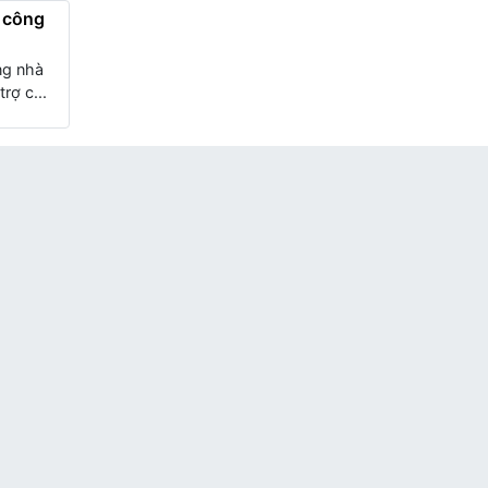
n công
ng nhà
rợ c...