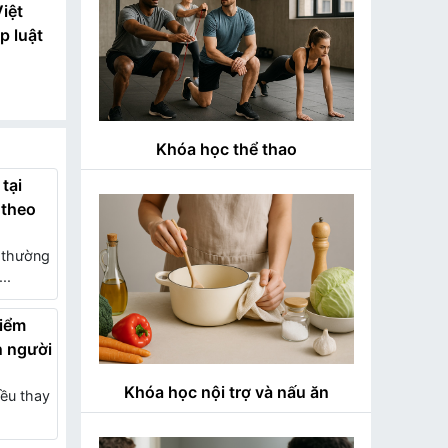
Việt
p luật
Khóa học thể thao
tại
 theo
m thường
..
điểm
n người
Khóa học nội trợ và nấu ăn
ều thay